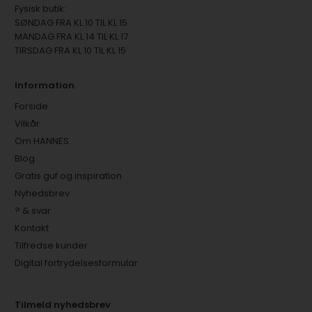
Fysisk butik:
SØNDAG FRA KL 10 TIL KL 15
MANDAG FRA KL 14 TIL KL 17
TIRSDAG FRA KL 10 TIL KL 15
Information
Forside
Vilkår
Om HANNES
Blog
Gratis guf og inspiration
Nyhedsbrev
? & svar
Kontakt
Tilfredse kunder
Digital fortrydelsesformular
Tilmeld nyhedsbrev