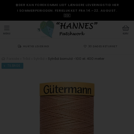
☀️DER KAN FOREKOMME LIDT LÆNGERE LEVERINGSTID HER
I SOMMERPERIODEN. FERIELUKKET FRA 14.–22. AUGUST.
🇩🇰
MENU
KURV
HURTIG LEVERING
30 DAGES RETURRET
Forside
»
Tråd
»
Sytråd
»
Sytråd bomuld -100 el. 400 meter
TILBAGE