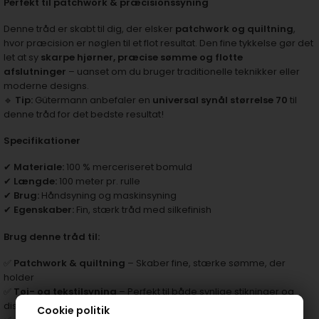
Perfekt til patchwork & præcisionssyning
Denne tråd er skabt til dig, der elsker
patchwork og quiltning
,
hvor præcision er nøglen til et flot resultat. Den fine tykkelse gør det
let at sy
skarpe hjørner, præcise sømme og flotte
afslutninger
– uanset om du bruger traditionelle teknikker eller
moderne designs.
🔹
Tip:
Gütermann anbefaler en
universal synål størrelse 70
til
denne tråd for det bedste resultat!
Specifikationer
✔
Materiale:
100 % merceriseret bomuld
✔
Længde:
100 meter pr. rulle
✔
Brug:
Håndsyning og maskinsyning
✔
Egenskaber:
Fin, stærk tråd med silkefinish
Brug denne tråd til:
✅
Patchwork & quiltning
– Skaber fine, stærke sømme, der
holder
✅
Tøj- og tekstilsyning
– Perfekt til både synlige stikninger og
diskrete sømme
Cookie politik