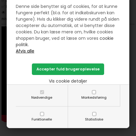
✅
Applikationer & broderi
– Tilføjer et elegant og eksklusivt look
Denne side benytter sig af cookies, for at kunne
✅
Reparation & tilpasning
– Ideel til bomuldsstoffer
fungere perfekt (bl.a. for at indkøbskurven kan
🌟
Bestil din sytråd i dag, og løft dine syprojekter til et nyt
niveau!
fungere). Hvis du klikker dig videre rundt på siden
accepterer du automatisk, at vi benytter disse
cookies. Du kan læse mere om, hvilke cookies
shoppen bruger, ved at læse om vores
cookie
politik.
Vis cookie detaljer
Nødvendige
Markedsføring
Funktionelle
Statistiske