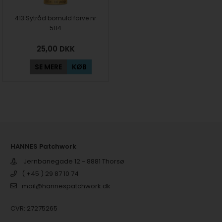
413 Sytråd bomuld farve nr
5114
25,00
DKK
SE MERE
KØB
HANNES Patchwork
Jernbanegade 12 - 8881 Thorsø
( +45 ) 29 87 10 74
mail@hannespatchwork.dk
CVR: 27275265