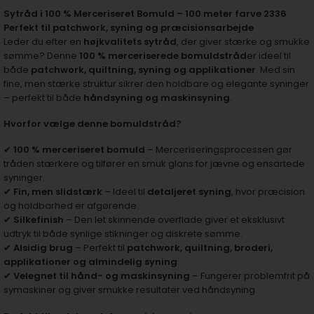
Sytråd i 100 % Merceriseret Bomuld – 100 meter farve 2336
Perfekt til patchwork, syning og præcisionsarbejde
Leder du efter en
højkvalitets sytråd
, der giver stærke og smukke
sømme? Denne
100 % merceriserede bomuldstråd
er ideel til
både
patchwork, quiltning, syning og applikationer
. Med sin
fine, men stærke struktur sikrer den holdbare og elegante syninger
– perfekt til både
håndsyning og maskinsyning
.
Hvorfor vælge denne bomuldstråd?
✔
100 % merceriseret bomuld
– Merceriseringsprocessen gør
tråden stærkere og tilfører en smuk glans for jævne og ensartede
syninger.
✔
Fin, men slidstærk
– Ideel til
detaljeret syning
, hvor præcision
og holdbarhed er afgørende.
✔
Silkefinish
– Den let skinnende overflade giver et eksklusivt
udtryk til både synlige stikninger og diskrete sømme.
✔
Alsidig brug
– Perfekt til
patchwork, quiltning, broderi,
applikationer og almindelig syning
.
✔
Velegnet til hånd- og maskinsyning
– Fungerer problemfrit på
symaskiner og giver smukke resultater ved håndsyning.