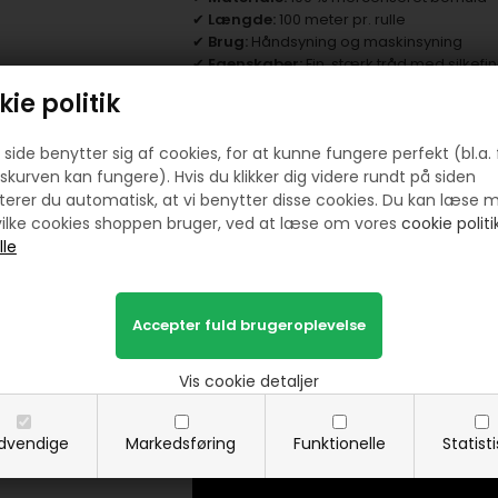
✔
Længde:
100 meter pr. rulle
✔
Brug:
Håndsyning og maskinsyning
✔
Egenskaber:
Fin, stærk tråd med silkefin
ie politik
Brug denne tråd til:
✅
Patchwork & quiltning
– Skaber fine,
side benytter sig af cookies, for at kunne fungere perfekt (bl.a. 
✅
Tøj- og tekstilsyning
– Perfekt til båd
skurven kan fungere). Hvis du klikker dig videre rundt på siden
✅
Applikationer & broderi
– Tilføjer et e
erer du automatisk, at vi benytter disse cookies. Du kan læse 
✅
Reparation & tilpasning
– Ideel til bo
ilke cookies shoppen bruger, ved at læse om vores
cookie politik
🌟
Bestil din sytråd i dag, og løft dine sy
Vis cookie detaljer
dvendige
Markedsføring
Funktionelle
Statist