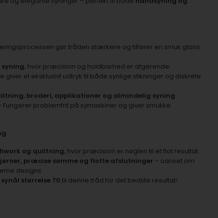
are og elegante syninger – perfekt til både
håndsyning og
eringsprocessen gør tråden stærkere og tilfører en smuk glans
t syning
, hvor præcision og holdbarhed er afgørende.
giver et eksklusivt udtryk til både synlige stikninger og diskrete
ltning, broderi, applikationer og almindelig syning
.
 Fungerer problemfrit på symaskiner og giver smukke
ng
hwork og quiltning
, hvor præcision er nøglen til et flot resultat.
jørner, præcise sømme og flotte afslutninger
– uanset om
derne designs.
 synål størrelse 70
til denne tråd for det bedste resultat!