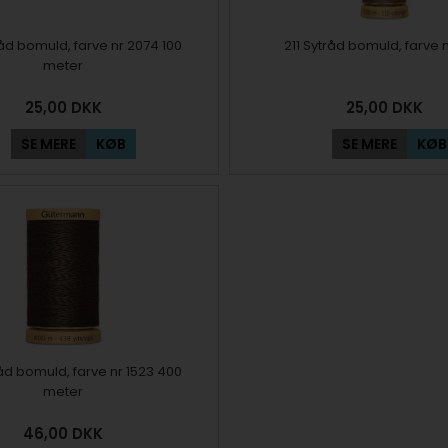
åd bomuld, farve nr 2074 100
211 Sytråd bomuld, farve n
meter
25,00
DKK
25,00
DKK
SE MERE
KØB
SE MERE
KØB
åd bomuld, farve nr 1523 400
meter
46,00
DKK