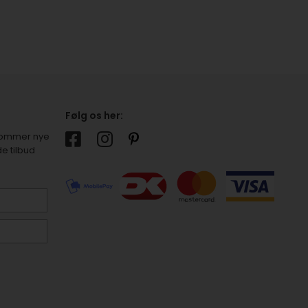
Følg os her:
r kommer nye
e tilbud