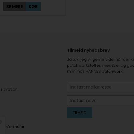
SE MERE
KØB
Tilmeld nyhedsbrev
Ja tak, jeg vil gerne vide, når de
patchworkstoffer, mønstre, og god
m.m. hos HANNES patchwork.
nspiration
er
elsesformular