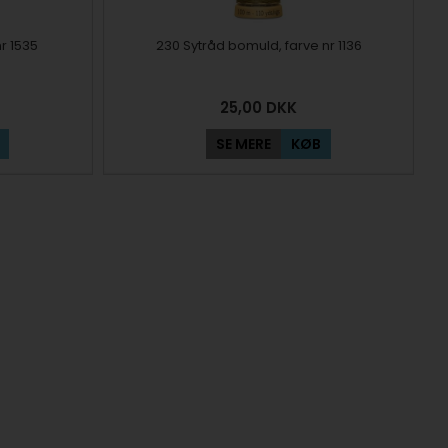
r 1535
230 Sytråd bomuld, farve nr 1136
25,00
DKK
SE MERE
KØB