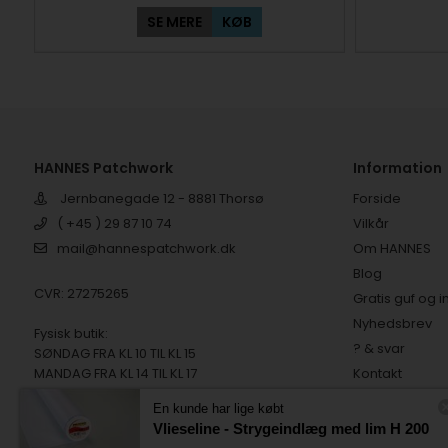
SE MERE
KØB
HANNES Patchwork
Information
Jernbanegade 12 - 8881 Thorsø
Forside
( +45 ) 29 87 10 74
Vilkår
mail@hannespatchwork.dk
Om HANNES
Blog
CVR: 27275265
Gratis guf og i
Nyhedsbrev
Fysisk butik:
? & svar
SØNDAG FRA KL 10 TIL KL 15
MANDAG FRA KL 14 TIL KL 17
Kontakt
TIRSDAG FRA KL 10 TIL KL 15
Tilfredse kund
En kunde har lige købt
Digital fortryd
Vlieseline - Strygeindlæg med lim H 200