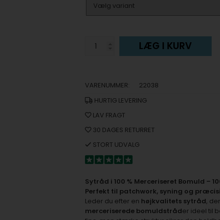
LÆG I KURV
VARENUMMER:
22038
HURTIG LEVERING
LAV FRAGT
30 DAGES RETURRET
STORT UDVALG
Sytråd i 100 % Merceriseret Bomuld – 10
Perfekt til patchwork, syning og præci
Leder du efter en
højkvalitets sytråd
, d
merceriserede bomuldstråd
er ideel til