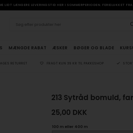
 LIDT LÆNGERE LEVERINGSTID HER I SOMMERPERIODEN. FERIELUKKET FRA 
S
MÆNGDE RABAT
ÆSKER
BØGER OG BLADE
KURS
DAGES RETURRET
FRAGT KUN 39 KR TIL PAKKESHOP
STOR
213 Sytråd bomuld, far
25,00
DKK
100 m eller 400 m