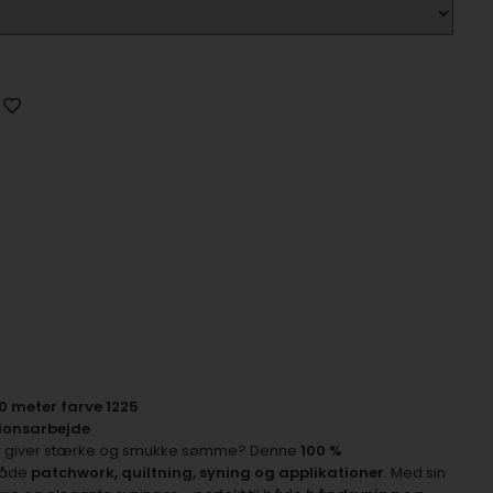
0 meter farve 1225
sionsarbejde
er giver stærke og smukke sømme? Denne
100 %
 både
patchwork, quiltning, syning og applikationer
. Med sin