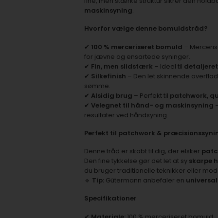
fine, men stærke struktur sikrer den holdb
maskinsyning
.
Hvorfor vælge denne bomuldstråd?
✔
100 % merceriseret bomuld
– Merceris
for jævne og ensartede syninger.
✔
Fin, men slidstærk
– Ideel til
detaljere
✔
Silkefinish
– Den let skinnende overflade 
sømme.
✔
Alsidig brug
– Perfekt til
patchwork, qui
✔
Velegnet til hånd- og maskinsyning
–
resultater ved håndsyning.
Perfekt til patchwork & præcisionssyni
Denne tråd er skabt til dig, der elsker
patc
Den fine tykkelse gør det let at sy
skarpe h
du bruger traditionelle teknikker eller mo
🔹
Tip:
Gütermann anbefaler en
universal
Specifikationer
✔
Materiale:
100 % merceriseret bomuld