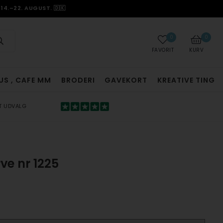
14.–22. AUGUST. 🇩🇰
0
0
FAVORIT
KURV
US , CAFE MM
BRODERI
GAVEKORT
KREATIVE TING
T UDVALG
ve nr 1225