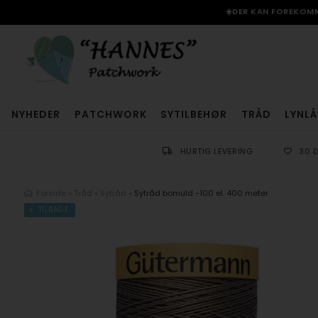
☀️DER KAN FOREKOMME
NYHEDER
PATCHWORK
SYTILBEHØR
TRÅD
LYNLÅ
HURTIG LEVERING
30 
Forside
»
Tråd
»
Sytråd
»
Sytråd bomuld -100 el. 400 meter
TILBAGE