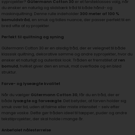
syprojekter?
Gütermann Cotton 30
er et førsteklasses valg, når
du ønsker en naturlig og slidstærk tråd til både hånd- og
maskinquiltning. Denne rulle indeholder
300 meter af 100 %
bomuldstråd
, en smuk og tidløs nuance, der passer perfekt til en
bred vifte af sy projekter.
Perfekt til quiltning og syning
Gütermann Cotton 30 er en alsidig tråd, der er velegnet til både
klassisk quiltning, dekorative sømme og andre syprojekter, hvor du
ønsker et naturligt og autentisk look. Tråden er fremstillet af
ren
bomuld
, hvilket giver den en smuk, mat overflade og en blød
struktur.
Farve- og lyseægte kvalitet
Når du vælger
Gütermann Cotton 30
, får du en tråd, der er
både
lysægte og farveægte
. Det betyder, at farven holder sig
smuk over tid, uden at falme eller miste intensitet – selv efter
mange vaske. Dette gør tråden ideel til tæpper, puder og andre
tekstilprojekter, der skal holde i mange år.
Anbefalet nålestørrelse