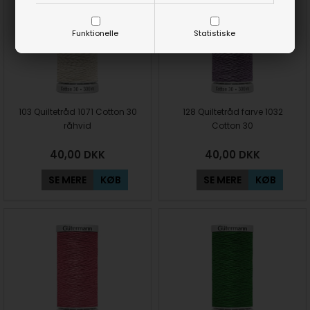
Funktionelle
Statistiske
103 Quiltetråd 1071 Cotton 30
128 Quiltetråd farve 1032
råhvid
Cotton 30
40,00
DKK
40,00
DKK
SE MERE
KØB
SE MERE
KØB