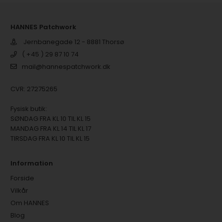
HANNES Patchwork
Jernbanegade 12 - 8881 Thorsø
( +45 ) 29 87 10 74
mail@hannespatchwork.dk
CVR: 27275265
Fysisk butik:
SØNDAG FRA KL 10 TIL KL 15
MANDAG FRA KL 14 TIL KL 17
TIRSDAG FRA KL 10 TIL KL 15
Information
Forside
Vilkår
Om HANNES
Blog