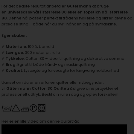
For det bedste resultat anbefaler
Gütermann
at bruge
en
universal synål i størrelse 80
eller en
topstich nål størrelse
90
. Denne nål passer perfekt til trådens tykkelse og sikrer jævne og
præcise sting – både når du syr i hånden og på symaskine.
Egenskaber:
✔
Materiale:
100 % bomuld
✔
Længde:
300 meter pr. rulle
✔
Tykkelse:
Cotton 30 – ideel til quiltning og dekorative sømme
✔
Brug:
Egnet til både hånd- og maskinquiltning
✔
Kvalitet:
Lysægte og farveægte for langvarig holdbarhed
Uanset om du er en erfaren quilter eller nybegynder,
vil
Gütermann Cotton 30 Quiltetråd
give dine projekter et
professionelt udtryk. Bestil din rulle i dag og oplev forskellen!
Her er en lille video om denne quiltetråd: