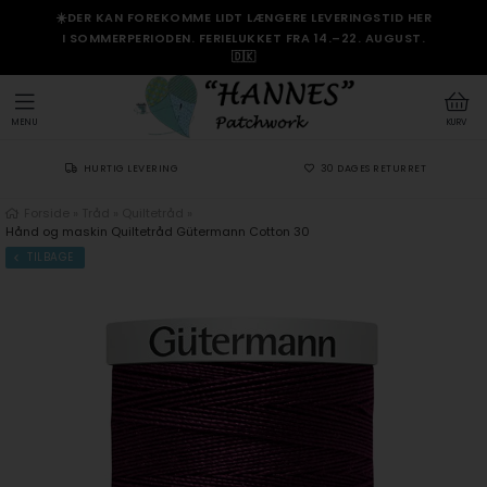
☀️DER KAN FOREKOMME LIDT LÆNGERE LEVERINGSTID HER
I SOMMERPERIODEN. FERIELUKKET FRA 14.–22. AUGUST.
🇩🇰
MENU
KURV
HURTIG LEVERING
30 DAGES RETURRET
Forside
»
Tråd
»
Quiltetråd
»
Hånd og maskin Quiltetråd Gütermann Cotton 30
TILBAGE