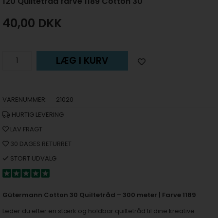
120 Quiltetråd farve 1189 Cotton 30
40,00
DKK
LÆG I KURV
VARENUMMER:
21020
HURTIG LEVERING
LAV FRAGT
30 DAGES RETURRET
STORT UDVALG
Gütermann Cotton 30 Quiltetråd – 300 meter | Farve 1189
Leder du efter en stærk og holdbar quiltetråd til dine kreative