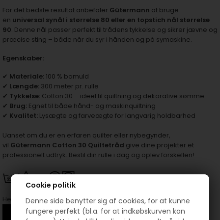
For det bedste resultat anbefaler
Gütermann
at bruge
en
universal synål i størrelse 80
eller en
topstich nål størrelse
90
. Denne nål passer perfekt til trådens tykkelse og sikrer jævne og
præcise sting – både når du syr i hånden og på symaskine.
Egenskaber:
✔
Materiale:
100 % bomuld
✔
Længde:
300 meter pr. rulle
✔
Tykkelse:
Cotton 30 – ideel til quiltning og dekorative sømme
✔
Brug:
Egnet til både hånd- og maskinquiltning
✔
Kvalitet:
Lysægte og farveægte for langvarig holdbarhed
Uanset om du er en erfaren quilter eller nybegynder,
vil
Gütermann Cotton 30 Quiltetråd
give dine projekter et
professionelt udtryk. Bestil din rulle i dag og oplev forskellen!
Cookie politik
Her er en lille video om denne quiltetråd:
Denne side benytter sig af cookies, for at kunne
fungere perfekt (bl.a. for at indkøbskurven kan