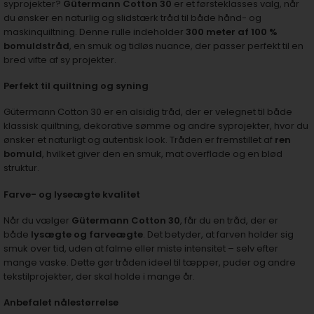
syprojekter?
Gütermann Cotton 30
er et førsteklasses valg, når
du ønsker en naturlig og slidstærk tråd til både hånd- og
maskinquiltning. Denne rulle indeholder
300 meter af 100 %
bomuldstråd
, en smuk og tidløs nuance, der passer perfekt til en
bred vifte af sy projekter.
Perfekt til quiltning og syning
Gütermann Cotton 30 er en alsidig tråd, der er velegnet til både
klassisk quiltning, dekorative sømme og andre syprojekter, hvor du
ønsker et naturligt og autentisk look. Tråden er fremstillet af
ren
bomuld
, hvilket giver den en smuk, mat overflade og en blød
struktur.
Farve- og lyseægte kvalitet
Når du vælger
Gütermann Cotton 30
, får du en tråd, der er
både
lysægte og farveægte
. Det betyder, at farven holder sig
smuk over tid, uden at falme eller miste intensitet – selv efter
mange vaske. Dette gør tråden ideel til tæpper, puder og andre
tekstilprojekter, der skal holde i mange år.
Anbefalet nålestørrelse