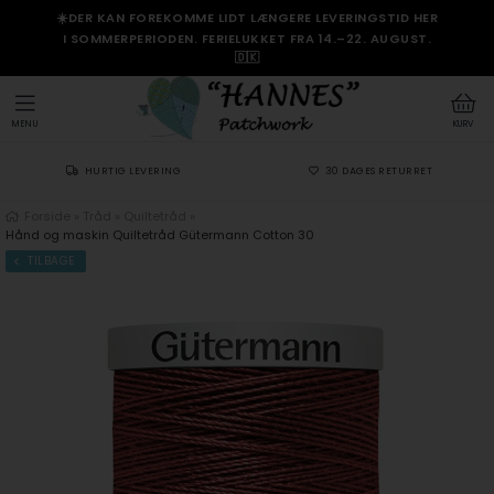
☀️DER KAN FOREKOMME LIDT LÆNGERE LEVERINGSTID HER
I SOMMERPERIODEN. FERIELUKKET FRA 14.–22. AUGUST.
🇩🇰
MENU
KURV
HURTIG LEVERING
30 DAGES RETURRET
Forside
»
Tråd
»
Quiltetråd
»
Hånd og maskin Quiltetråd Gütermann Cotton 30
TILBAGE