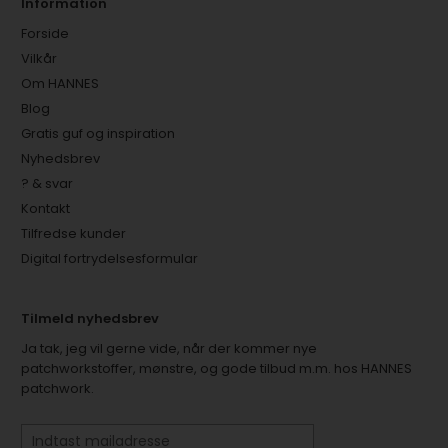
Information
Forside
Vilkår
Om HANNES
Blog
Gratis guf og inspiration
Nyhedsbrev
? & svar
Kontakt
Tilfredse kunder
Digital fortrydelsesformular
Tilmeld nyhedsbrev
Ja tak, jeg vil gerne vide, når der kommer nye
patchworkstoffer, mønstre, og gode tilbud m.m. hos HANNES
patchwork.