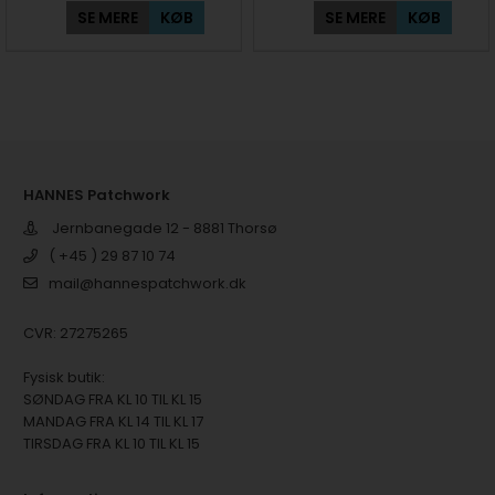
SE MERE
KØB
SE MERE
KØB
HANNES Patchwork
Jernbanegade 12 - 8881 Thorsø
( +45 ) 29 87 10 74
mail@hannespatchwork.dk
CVR: 27275265
Fysisk butik:
SØNDAG FRA KL 10 TIL KL 15
MANDAG FRA KL 14 TIL KL 17
TIRSDAG FRA KL 10 TIL KL 15