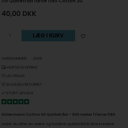
119 Quiltetråd farve 1190 Cotton 30
40,00
DKK
LÆG I KURV
VARENUMMER:
21019
HURTIG LEVERING
LAV FRAGT
30 DAGES RETURRET
STORT UDVALG
Gütermann Cotton 30 Quiltetråd – 300 meter | Farve 1190
Leder du efter en stærk og holdbar quiltetråd til dine kreative