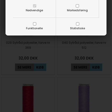
Nødvendige
Markedsføring
Funktionelle
Statistiske
029 Sytråd polyester, farve nr
040 Sytråd polyester, farve nr
369
512
32,00
DKK
32,00
DKK
SE MERE
KØB
SE MERE
KØB