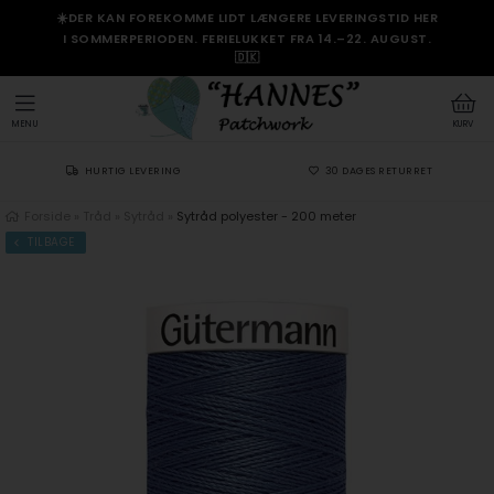
☀️DER KAN FOREKOMME LIDT LÆNGERE LEVERINGSTID HER
I SOMMERPERIODEN. FERIELUKKET FRA 14.–22. AUGUST.
🇩🇰
MENU
KURV
HURTIG LEVERING
30 DAGES RETURRET
Forside
»
Tråd
»
Sytråd
»
Sytråd polyester - 200 meter
TILBAGE