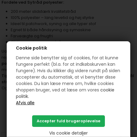
Fordele ved Sytråd polyester:
200 meter slidstærk kvalitetstråd
100% polyester – lang levetid og høj styrke
Ideel til patchwork, syning og alle typer stof
Egnet til både håndsyning og symaskine
Farveægte og fnugfri
Glider nemt gennem stoflag
Cookie politik
Uanset om du er i gang med at sy et smukt patchworktæppe,
reparere yndlingstøjet eller kreere noget helt nyt, er
Sytråd
Denne side benytter sig af cookies, for at kunne
polyester
det sikre valg. Giv dine projekter et professionelt finish
fungere perfekt (bl.a. for at indkøbskurven kan
med en tråd, du kan stole på.
fungere). Hvis du klikker dig videre rundt på siden
Tip:
For bedste resultater anbefaler vi at bruge en
universal synål
accepterer du automatisk, at vi benytter disse
str. 70
sammen med denne sytråd.
cookies. Du kan læse mere om, hvilke cookies
Og til håndsyning er disse
sy nåle virkelig gode og med stort øje.
shoppen bruger, ved at læse om vores
cookie
politik.
Prøv lige at se her:
Vis cookie detaljer