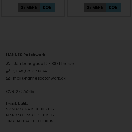
SE MERE
KØB
SE MERE
KØB
HANNES Patchwork
Jernbanegade 12 - 8881 Thorsø
( +45 ) 29 87 10 74
mail@hannespatchwork.dk
CVR: 27275265
Fysisk butik:
SØNDAG FRA KL 10 TIL KL 15
MANDAG FRA KL 14 TIL KL 17
TIRSDAG FRA KL 10 TIL KL 15