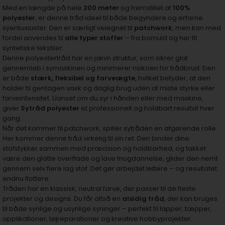
Med en længde på hele
200 meter
og fremstillet af
100%
polyester
, er denne tråd ideel til både begyndere og erfarne
syentusiaster. Den er særligt velegnet til
patchwork
, men kan med
fordel anvendes til
alle typer stoffer
– fra bomuld og hør til
syntetiske tekstiler.
Denne polyestertråd har en jævn struktur, som sikrer glat
gennemløb i symaskinen og minimerer risikoen for trådbrud. Den
er både
stærk, fleksibel og farveægte
, hvilket betyder, at den
holder til gentagen vask og daglig brug uden at miste styrke eller
farveintensitet. Uanset om du syr i hånden eller med maskine,
giver
Sytråd polyester
et professionelt og holdbart resultat hver
gang.
Når det kommer til patchwork, spiller sytråden en afgørende rolle.
Her kommer denne tråd virkelig til sin ret. Den binder dine
stofstykker sammen med præcision og holdbarhed, og takket
være den glatte overflade og lave fnugdannelse, glider den nemt
gennem selv flere lag stof. Det gør arbejdet lettere – og resultatet
endnu flottere.
Tråden har en klassisk, neutral farve, der passer til de fleste
projekter og designs. Du får altså en
alsidig tråd
, der kan bruges
til både synlige og usynlige syninger – perfekt til lapper, tæpper,
applikationer, tøjreparationer og kreative hobbyprojekter.