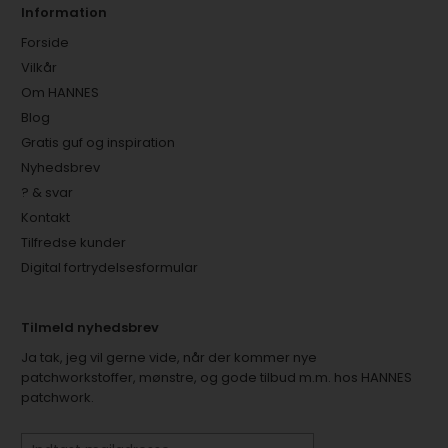
Information
Forside
Vilkår
Om HANNES
Blog
Gratis guf og inspiration
Nyhedsbrev
? & svar
Kontakt
Tilfredse kunder
Digital fortrydelsesformular
Tilmeld nyhedsbrev
Ja tak, jeg vil gerne vide, når der kommer nye
patchworkstoffer, mønstre, og gode tilbud m.m. hos HANNES
patchwork.