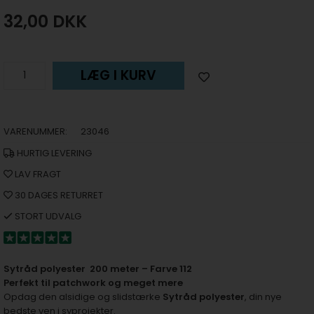
32,00
DKK
LÆG I KURV
VARENUMMER:
23046
HURTIG LEVERING
LAV FRAGT
30 DAGES RETURRET
STORT UDVALG
Sytråd polyester 200 meter – Farve 112
Perfekt til patchwork og meget mere
Opdag den alsidige og slidstærke
Sytråd polyester
, din nye
bedste ven i syprojekter.