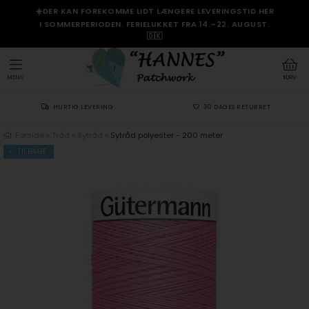
☀️DER KAN FOREKOMME LIDT LÆNGERE LEVERINGSTID HER
I SOMMERPERIODEN. FERIELUKKET FRA 14.–22. AUGUST.
🇩🇰
MENU
KURV
HURTIG LEVERING
30 DAGES RETURRET
Forside
»
Tråd
»
Sytråd
»
Sytråd polyester - 200 meter
TILBAGE