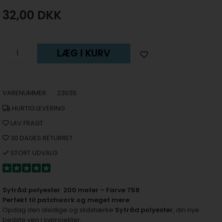
32,00
DKK
LÆG I KURV
VARENUMMER:
23035
HURTIG LEVERING
LAV FRAGT
30 DAGES RETURRET
STORT UDVALG
Sytråd polyester 200 meter – Farve 758
Perfekt til patchwork og meget mere
Opdag den alsidige og slidstærke
Sytråd polyester
, din nye
bedste ven i syprojekter.