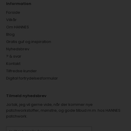
Information
Forside
Vilkår
Om HANNES
Blog
Gratis guf og inspiration
Nyhedsbrev
? & svar
Kontakt
Tilfredse kunder
Digital fortrydelsesformular
Tilmeld nyhedsbrev
Ja tak, jeg vil gerne vide, når der kommer nye
patchworkstoffer, mønstre, og gode tilbud m.m. hos HANNES
patchwork.