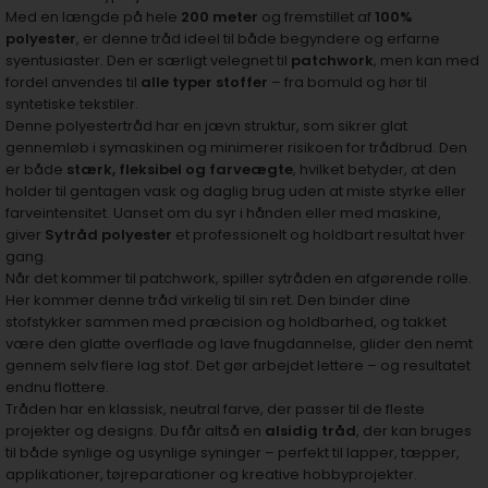
Med en længde på hele
200 meter
og fremstillet af
100%
polyester
, er denne tråd ideel til både begyndere og erfarne
syentusiaster. Den er særligt velegnet til
patchwork
, men kan med
fordel anvendes til
alle typer stoffer
– fra bomuld og hør til
syntetiske tekstiler.
Denne polyestertråd har en jævn struktur, som sikrer glat
gennemløb i symaskinen og minimerer risikoen for trådbrud. Den
er både
stærk, fleksibel og farveægte
, hvilket betyder, at den
holder til gentagen vask og daglig brug uden at miste styrke eller
farveintensitet. Uanset om du syr i hånden eller med maskine,
giver
Sytråd polyester
et professionelt og holdbart resultat hver
gang.
Når det kommer til patchwork, spiller sytråden en afgørende rolle.
Her kommer denne tråd virkelig til sin ret. Den binder dine
stofstykker sammen med præcision og holdbarhed, og takket
være den glatte overflade og lave fnugdannelse, glider den nemt
gennem selv flere lag stof. Det gør arbejdet lettere – og resultatet
endnu flottere.
Tråden har en klassisk, neutral farve, der passer til de fleste
projekter og designs. Du får altså en
alsidig tråd
, der kan bruges
til både synlige og usynlige syninger – perfekt til lapper, tæpper,
applikationer, tøjreparationer og kreative hobbyprojekter.