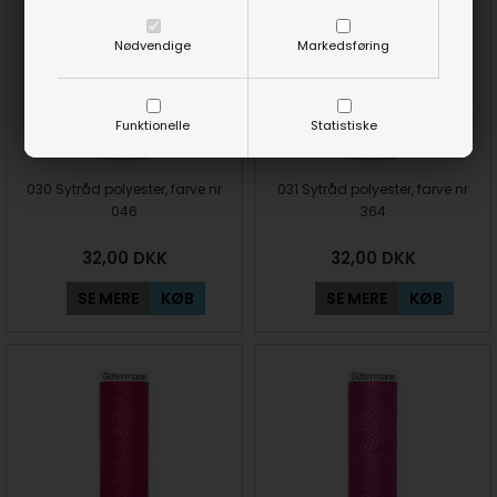
Nødvendige
Markedsføring
Funktionelle
Statistiske
030 Sytråd polyester, farve nr
031 Sytråd polyester, farve nr
046
364
32,00
DKK
32,00
DKK
SE MERE
KØB
SE MERE
KØB