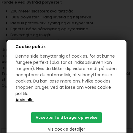
Fordele ved Sytråd polyester:
200 meter slidstærk kvalitetstråd
100% polyester – lang levetid og høj styrke
Ideel til patchwork, syning og alle typer stof
Egnet til både håndsyning og symaskine
Farveægte og fnugfri
Glider nemt gennem stoflag
Cookie politik
Uanset om du er i gang med at sy et smukt patchworktæppe,
reparere yndlingstøjet eller kreere noget helt nyt, er
Sytråd
Denne side benytter sig af cookies, for at kunne
polyester
det sikre valg. Giv dine projekter et professionelt finish
fungere perfekt (bl.a. for at indkøbskurven kan
med en tråd, du kan stole på.
fungere). Hvis du klikker dig videre rundt på siden
Tip:
For bedste resultater anbefaler vi at bruge en
universal synål
accepterer du automatisk, at vi benytter disse
str. 70
sammen med denne sytråd.
cookies. Du kan læse mere om, hvilke cookies
Og til håndsyning er disse
sy nåle virkelig gode og med stort øje.
shoppen bruger, ved at læse om vores
cookie
politik.
Prøv lige at se her:
Vis cookie detaljer