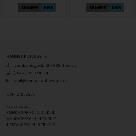
SE MERE
KØB
SE MERE
KØB
HANNES Patchwork
Jernbanegade 12 - 8881 Thorsø
( +45 ) 29 87 10 74
mail@hannespatchwork.dk
CVR: 27275265
Fysisk butik:
SØNDAG FRA KL 10 TIL KL 15
MANDAG FRA KL 14 TIL KL 17
TIRSDAG FRA KL 10 TIL KL 15