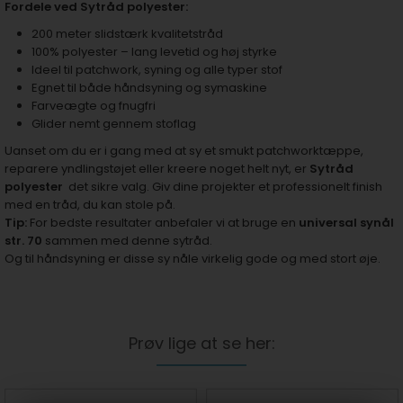
Fordele ved Sytråd polyester:
200 meter slidstærk kvalitetstråd
100% polyester – lang levetid og høj styrke
Ideel til patchwork, syning og alle typer stof
Egnet til både håndsyning og symaskine
Farveægte og fnugfri
Glider nemt gennem stoflag
Uanset om du er i gang med at sy et smukt patchworktæppe,
reparere yndlingstøjet eller kreere noget helt nyt, er
Sytråd
polyester
det sikre valg. Giv dine projekter et professionelt finish
med en tråd, du kan stole på.
Tip:
For bedste resultater anbefaler vi at bruge en
universal synål
str. 70
sammen med denne sytråd.
Og til håndsyning er disse
sy nåle virkelig gode og med stort øje.
Prøv lige at se her: