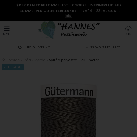
☀️DER KAN FOREKOMME LIDT LÆNGERE LEVERINGSTID HER
I SOMMERPERIODEN. FERIELUKKET FRA 14.–22. AUGUST.
🇩🇰
MENU
KURV
HURTIG LEVERING
30 DAGES RETURRET
Forside
»
Tråd
»
Sytråd
»
Sytråd polyester - 200 meter
TILBAGE