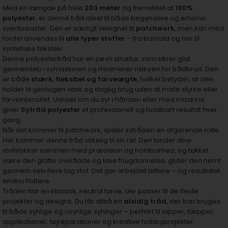
Med en længde på hele
200 meter
og fremstillet af
100%
polyester
, er denne tråd ideel til både begyndere og erfarne
syentusiaster. Den er særligt velegnet til
patchwork
, men kan med
fordel anvendes til
alle typer stoffer
– fra bomuld og hør til
syntetiske tekstiler.
Denne polyestertråd har en jævn struktur, som sikrer glat
gennemløb i symaskinen og minimerer risikoen for trådbrud. Den
er både
stærk, fleksibel og farveægte
, hvilket betyder, at den
holder til gentagen vask og daglig brug uden at miste styrke eller
farveintensitet. Uanset om du syr i hånden eller med maskine,
giver
Sytråd polyester
et professionelt og holdbart resultat hver
gang.
Når det kommer til patchwork, spiller sytråden en afgørende rolle.
Her kommer denne tråd virkelig til sin ret. Den binder dine
stofstykker sammen med præcision og holdbarhed, og takket
være den glatte overflade og lave fnugdannelse, glider den nemt
gennem selv flere lag stof. Det gør arbejdet lettere – og resultatet
endnu flottere.
Tråden har en klassisk, neutral farve, der passer til de fleste
projekter og designs. Du får altså en
alsidig tråd
, der kan bruges
til både synlige og usynlige syninger – perfekt til lapper, tæpper,
applikationer, tøjreparationer og kreative hobbyprojekter.