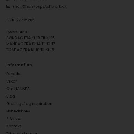
mail@hannespatchwork.dk
CVR: 27275265
Fysisk butik:
SØNDAG FRA KL 10 TIL KL 15
MANDAG FRA KL 14 TIL KL 17
TIRSDAG FRA KL 10 TIL KL 15
Information
Forside
Vilkår
Om HANNES
Blog
Gratis guf og inspiration
Nyhedsbrev
? & svar
Kontakt
Tilfredse kunder