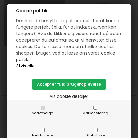
Cookie politik
Denne side benytter sig af cookies, for at kunne
fungere perfekt (bl.a. for at indkøbskurven kan
fungere). Hvis du klikker dig videre rundt på siden
accepterer du automatisk, at vi benytter disse
cookies. Du kan læse mere om, hvilke cookies
250 m hvid sytråd polyester
011 Sytråd polyester, farve nr
shoppen bruger, ved at læse om vores
cookie
fra Gütermann
351
politik.
35,00
DKK
32,00
DKK
SE MERE
KØB
SE MERE
KØB
Vis cookie detaljer
Nødvendige
Markedsføring
Funktionelle
Statistiske