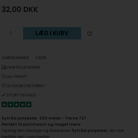
32,00
DKK
LÆG I KURV
VARENUMMER:
23015
HURTIG LEVERING
LAV FRAGT
30 DAGES RETURRET
STORT UDVALG
Sytråd polyester 200 meter – Farve 727
Perfekt til patchwork og meget mere
Opdag den alsidige og slidstærke
Sytråd polyester
, din nye
bedste ven i syprojekter.