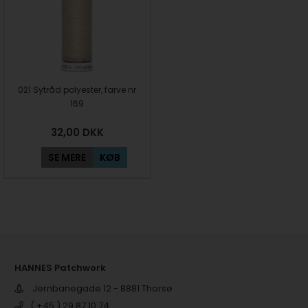
021 Sytråd polyester, farve nr
169
32,00
DKK
SE MERE
KØB
HANNES Patchwork
Jernbanegade 12 - 8881 Thorsø
( +45 ) 29 87 10 74